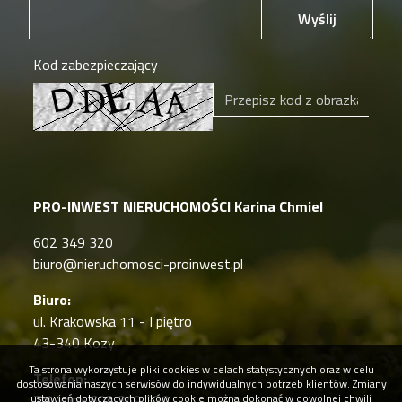
Wyślij
Kod zabezpieczający
PRO-INWEST NIERUCHOMOŚCI Karina Chmiel
602 349 320
biuro@nieruchomosci-proinwest.pl
Biuro:
ul. Krakowska 11 - I piętro
43-340 Kozy
Ta strona wykorzystuje pliki cookies w celach statystycznych oraz w celu
Telefon:
dostosowania naszych serwisów do indywidualnych potrzeb klientów. Zmiany
ustawień dotyczących plików cookie można dokonać w dowolnej chwili
Tel. kom: 602 349 320