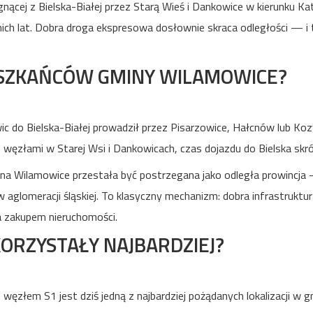
nącej z Bielska-Białej przez Starą Wieś i Dankowice w kierunku Ka
ich lat. Dobra droga ekspresowa dosłownie skraca odległości — i 
IESZKAŃCÓW GMINY WILAMOWICE?
ic do Bielska-Białej prowadził przez Pisarzowice, Hałcnów lub K
 węzłami w Starej Wsi i Dankowicach, czas dojazdu do Bielska skróci
na Wilamowice przestała być postrzegana jako odległa prowincja —
 w aglomeracji śląskiej. To klasyczny mechanizm: dobra infrastruk
ia zakupem nieruchomości.
ORZYSTAŁY NAJBARDZIEJ?
złem S1 jest dziś jedną z najbardziej pożądanych lokalizacji w gm