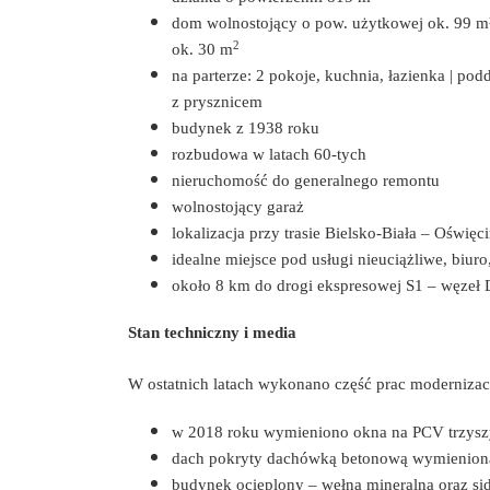
dom wolnostojący o pow. użytkowej ok. 99 m²
2
ok. 30 m
na parterze: 2 pokoje, kuchnia, łazienka | po
z prysznicem
budynek z 1938 roku
rozbudowa w latach 60-tych
nieruchomość do generalnego remontu
wolnostojący garaż
lokalizacja przy trasie Bielsko-Biała – Oświęc
idealne miejsce pod usługi nieuciążliwe, biuro
około 8 km do drogi ekspresowej S1 – węzeł
Stan techniczny i media
W ostatnich latach wykonano część prac modernizac
w 2018 roku wymieniono okna na PCV trzys
dach pokryty dachówką betonową wymienion
budynek ocieplony – wełna mineralna oraz sid