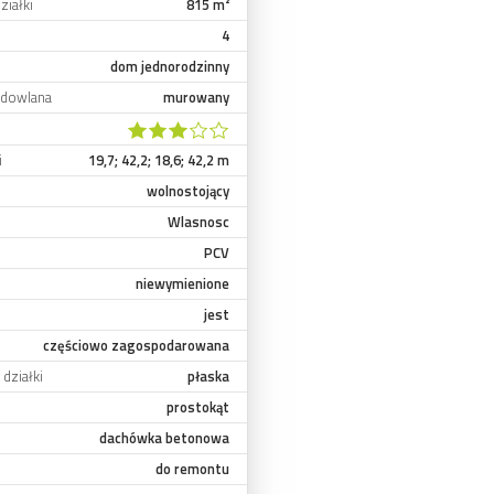
ziałki
815 m²
4
dom jednorodzinny
udowlana
murowany
i
19,7; 42,2; 18,6; 42,2 m
wolnostojący
Wlasnosc
PCV
niewymienione
jest
częściowo zagospodarowana
działki
płaska
prostokąt
dachówka betonowa
do remontu