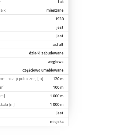
e
tak
ałki
mieszane
1938
jest
jest
asfalt
działki zabudowane
węglowe
częściowo umeblowane
omunikacji publicznej [m]
120 m
[m]
100 m
[m]
1 000 m
zkola [m]
1 000 m
jest
miejska