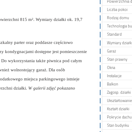
Powierzchnia d
Liczba pokoi
Rodzaj domu
powierzchni 815 m².
Wymiary działki ok. 19,7
Technologia b
Standard
Wymiary działk
zkalny parter oraz poddasze częściowo
Garaż
y kondygnacjami dostępne jest pomieszczenie
Stan prawny
h. Do wykorzystania także piwnica pod całym
Okna
wnież wolnostojący garaż. Dla osób
Instalacje
dodatkowego miejsca parkingowego istnieje
Balkon
rzchni działki.
W galerii zdjęć pokazano
Zagosp. działki
Ukształtowanie 
Kształt działki
Pokrycie dachu
Stan budynku