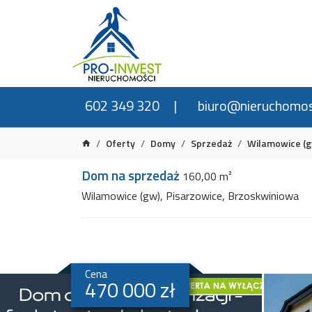
602 349 320
biuro@nieruchomos
Oferty
Domy
Sprzedaż
Wilamowice (g
Dom na sprzedaż
160,00 m²
Wilamowice (gw), Pisarzowice, Brzoskwiniowa
Cena
470 000 zł