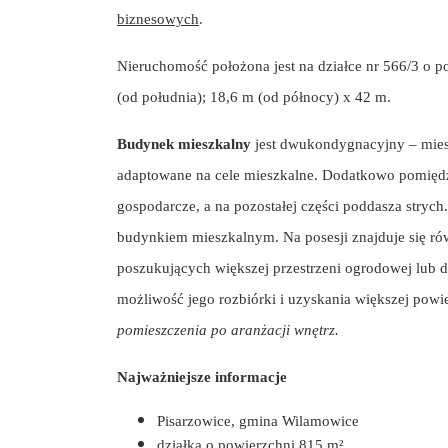
biznesowych
.
Nieruchomość położona jest na działce nr 566/3 o 
(od południa); 18,6 m (od północy) x 42 m.
Budynek mieszkalny
jest dwukondygnacyjny – mies
adaptowane na cele mieszkalne. Dodatkowo pomiędz
gospodarcze, a na pozostałej części poddasza stryc
budynkiem mieszkalnym. Na posesji znajduje się ró
poszukujących większej przestrzeni ogrodowej lub 
możliwość jego rozbiórki i uzyskania większej powie
pomieszczenia po aranżacji wnętrz.
Najważniejsze informacje
Pisarzowice, gmina Wilamowice
działka o powierzchni 815 m²