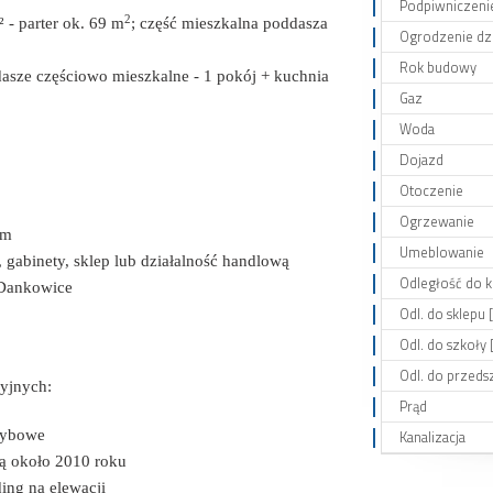
Podpiwniczeni
2
 - parter
ok. 69 m
; część mieszkalna poddasza
Ogrodzenie dzi
Rok budowy
ddasze częściowo mieszkalne - 1 pokój + kuchnia
Gaz
Woda
Dojazd
Otoczenie
Ogrzewanie
im
Umeblowanie
, gabinety, sklep lub działalność handlową
Odległość do k
 Dankowice
Odl. do sklepu 
Odl. do szkoły 
Odl. do przeds
yjnych:
Prąd
zybowe
Kanalizacja
ą około 2010 roku
ing na elewacji