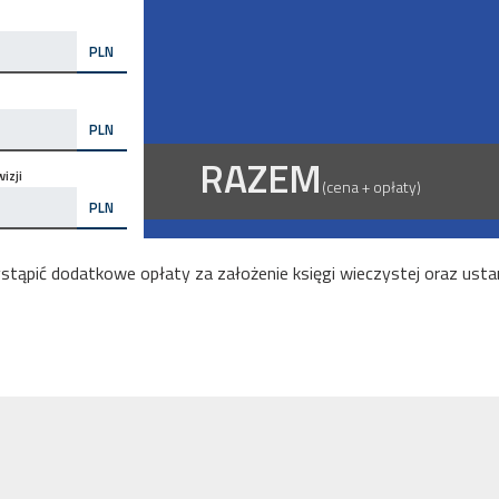
PLN
PLN
RAZEM
izji
(cena + opłaty)
PLN
ąpić dodatkowe opłaty za założenie księgi wieczystej oraz ustan