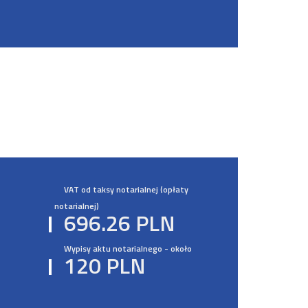
VAT od taksy notarialnej (opłaty
notarialnej)
696.26 PLN
Wypisy aktu notarialnego - około
120 PLN