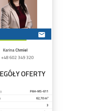
Karina
Chmiel
+48 602 349 320
EGÓŁY OFERTY
ty
PAH-MS-611
a
62,70 m²
3