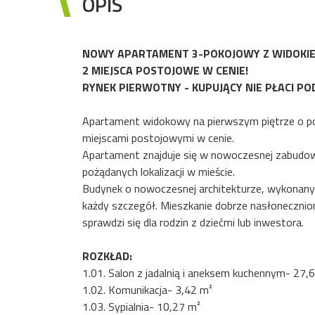
OPIS
NOWY APARTAMENT 3-POKOJOWY Z WIDOKI
2 MIEJSCA POSTOJOWE W CENIE!
RYNEK PIERWOTNY - KUPUJĄCY NIE PŁACI PO
Apartament widokowy na pierwszym piętrze o p
miejscami postojowymi w cenie.
Apartament znajduje się w nowoczesnej zabudowi
pożądanych lokalizacji w mieście.
Budynek o nowoczesnej architekturze, wykonany
każdy szczegół. Mieszkanie dobrze nasłonecznio
sprawdzi się dla rodzin z dziećmi lub inwestora.
ROZKŁAD:
1.01. Salon z jadalnią i aneksem kuchennym- 27,
1.02. Komunikacja- 3,42 m²
1.03. Sypialnia- 10,27 m²