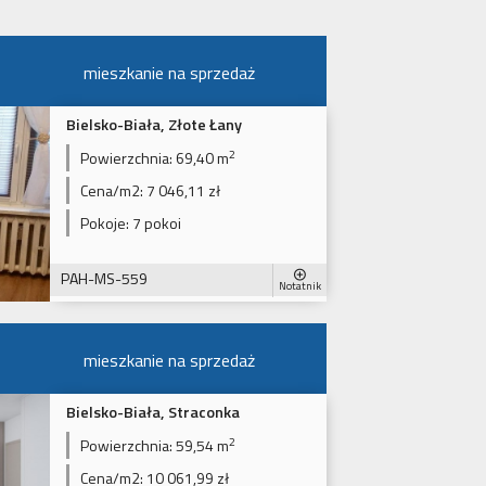
mieszkanie na sprzedaż
Bielsko-Biała, Złote Łany
2
Powierzchnia:
69,40 m
Cena/m2:
7 046,11 zł
Pokoje:
7 pokoi
PAH-MS-559
Notatnik
mieszkanie na sprzedaż
Bielsko-Biała, Straconka
2
Powierzchnia:
59,54 m
Cena/m2:
10 061,99 zł