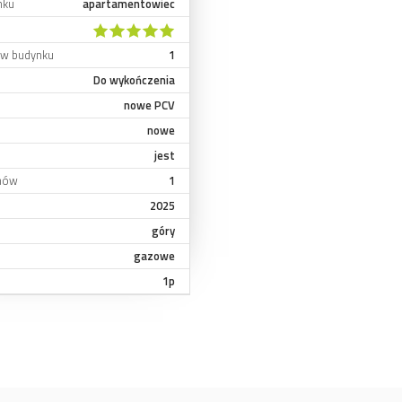
nku
apartamentowiec
r w budynku
1
Do wykończenia
nowe PCV
nowe
jest
onów
1
2025
góry
gazowe
1p