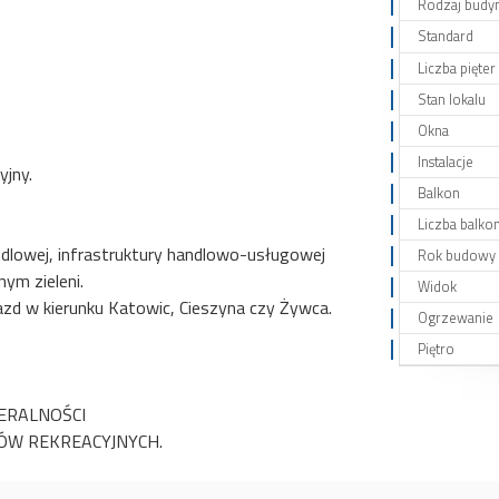
Rodzaj budy
Standard
Liczba pięte
Stan lokalu
Okna
Instalacje
yjny.
Balkon
Liczba balk
andlowej, infrastruktury handlowo-usługowej
Rok budowy
nym zieleni.
Widok
wyjazd w kierunku Katowic, Cieszyna czy Żywca.
Ogrzewanie
Piętro
ERALNOŚCI
ÓW REKREACYJNYCH.