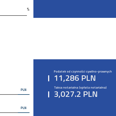
%
Podatek od czynności cywilno-prawnych
11,286 PLN
Taksa notarialna (opłata notarialna)
PLN
3,027.2 PLN
PLN