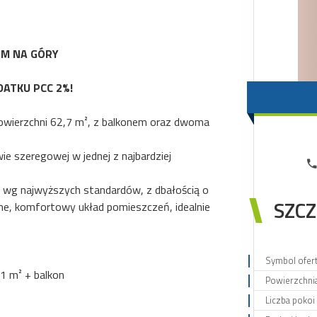
EM NA GÓRY
DATKU PCC 2%!
owierzchni 62,7 m², z balkonem oraz dwoma
e szeregowej w jednej z najbardziej
 wg najwyższych standardów, z dbałością o
SZCZ
ne, komfortowy układ pomieszczeń, idealnie
Symbol ofer
61 m² + balkon
Powierzchni
Liczba pokoi