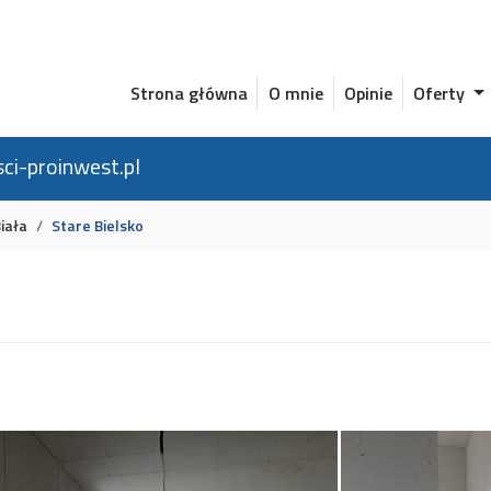
Strona główna
O mnie
Opinie
Oferty
ci-proinwest.pl
iała
Stare Bielsko