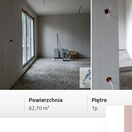
Powierzchnia
Piętro
62,70 m²
1p