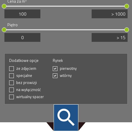
2
Cena za m
Piętro
Dodatkowe opcje
Rynek
ze zdjęciem
pierwotny
specjalne
wtórny
bez prowizji
na wyłączność
wirtualny spacer