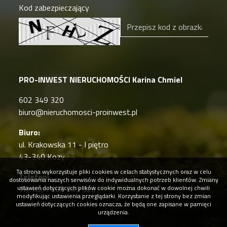
Kod zabezpieczający
PRO-INWEST NIERUCHOMOŚCI Karina Chmiel
602 349 320
biuro@nieruchomosci-proinwest.pl
Biuro:
ul. Krakowska 11 - I piętro
43-340 Kozy
Ta strona wykorzystuje pliki cookies w celach statystycznych oraz w celu
Telefon:
dostosowania naszych serwisów do indywidualnych potrzeb klientów. Zmiany
Tel. kom: 602 349 320
ustawień dotyczących plików cookie można dokonać w dowolnej chwili
modyfikując ustawienia przeglądarki. Korzystanie z tej strony bez zmian
ustawień dotyczących cookies oznacza, że będą one zapisane w pamięci
urządzenia.