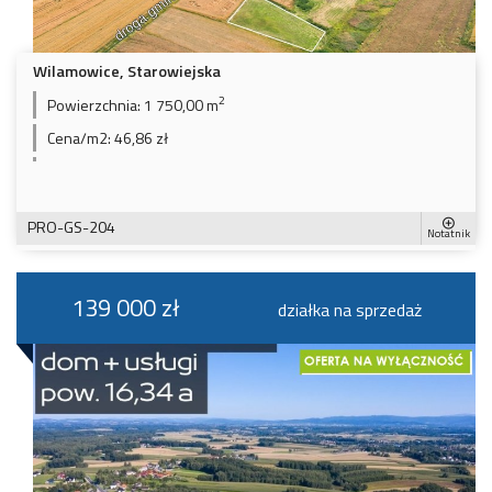
Wilamowice, Starowiejska
2
Powierzchnia:
1 750,00 m
Cena/m2:
46,86 zł
PRO-GS-204
Notatnik
139 000 zł
działka na sprzedaż