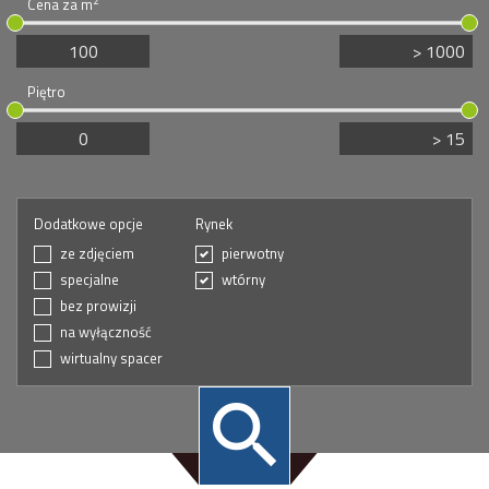
2
Cena za m
Piętro
Dodatkowe opcje
Rynek
ze zdjęciem
pierwotny
specjalne
wtórny
bez prowizji
na wyłączność
wirtualny spacer