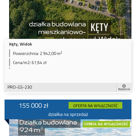
Kęty, Widok
2
Powierzchnia:
2 942,00 m
Cena/m2:
67,64 zł
PRO-GS-230
Notatnik
155 000 zł
OFERTA NA WYŁĄCZNOŚĆ
działka na sprzedaż