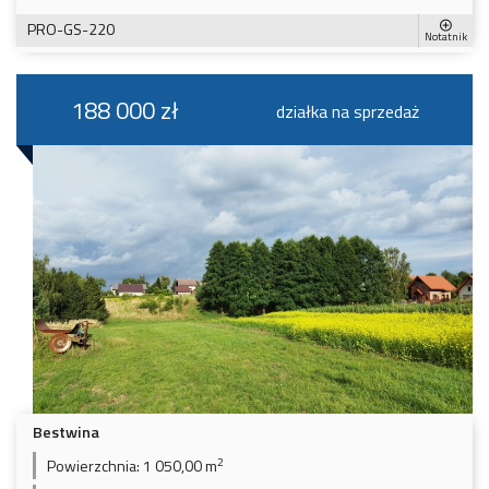
PRO-GS-220
Notatnik
188 000 zł
działka na sprzedaż
Bestwina
2
Powierzchnia:
1 050,00 m