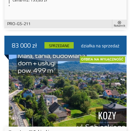
PRO-GS-211
Notatnik
83 000 zł
działka na sprzedaż
SPRZEDANE