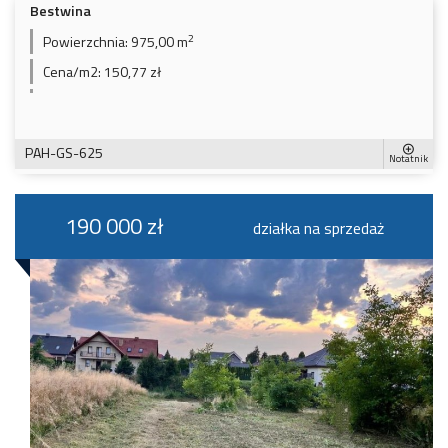
Bestwina
2
Powierzchnia:
975,00 m
Cena/m2:
150,77 zł
PAH-GS-625
Notatnik
190 000 zł
działka na sprzedaż