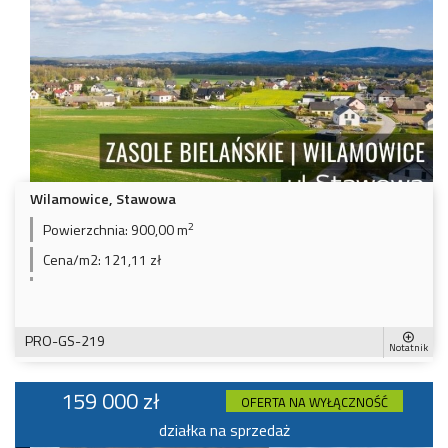
Wilamowice, Stawowa
2
Powierzchnia:
900,00 m
Cena/m2:
121,11 zł
PRO-GS-219
Notatnik
159 000 zł
OFERTA NA WYŁĄCZNOŚĆ
działka na sprzedaż