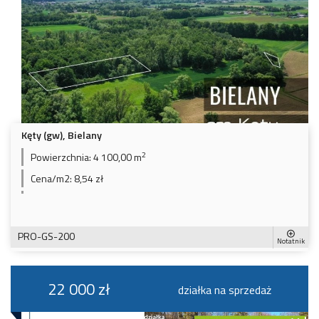
Kęty (gw), Bielany
2
Powierzchnia:
4 100,00 m
Cena/m2:
8,54 zł
PRO-GS-200
Notatnik
22 000 zł
działka na sprzedaż