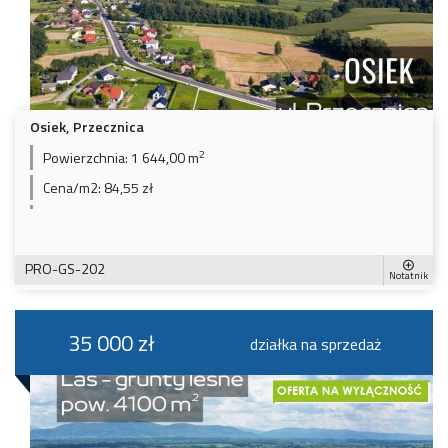
Osiek, Przecznica
2
Powierzchnia:
1 644,00 m
Cena/m2:
84,55 zł
PRO-GS-202
Notatnik
35 000 zł
działka na sprzedaż