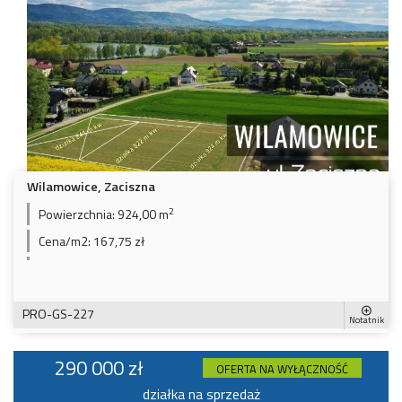
Wilamowice, Zaciszna
2
Powierzchnia:
924,00 m
Cena/m2:
167,75 zł
PRO-GS-227
Notatnik
290 000 zł
OFERTA NA WYŁĄCZNOŚĆ
działka na sprzedaż