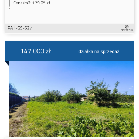
Cena/m2:
179,05 zł
PAH-GS-627
Notatnik
147 000 zł
działka na sprzedaż