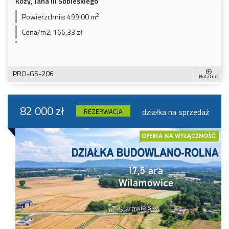
Kozy, Jana III Sobieskiego
2
Powierzchnia:
499,00 m
Cena/m2:
166,33 zł
PRO-GS-206
Notatnik
82 000 zł
działka na sprzedaż
REZERWACJA