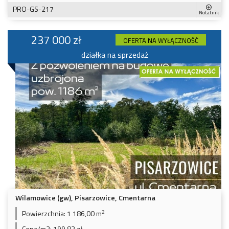
PRO-GS-217
Notatnik
237 000 zł
OFERTA NA WYŁĄCZNOŚĆ
działka na sprzedaż
Wilamowice (gw), Pisarzowice, Cmentarna
2
Powierzchnia:
1 186,00 m
Cena/m2:
199,83 zł