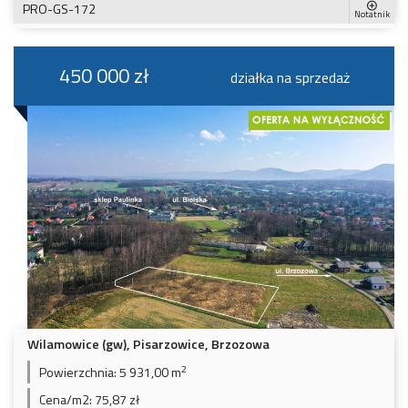
PRO-GS-172
Notatnik
450 000 zł
działka na sprzedaż
Wilamowice (gw), Pisarzowice, Brzozowa
2
Powierzchnia:
5 931,00 m
Cena/m2:
75,87 zł