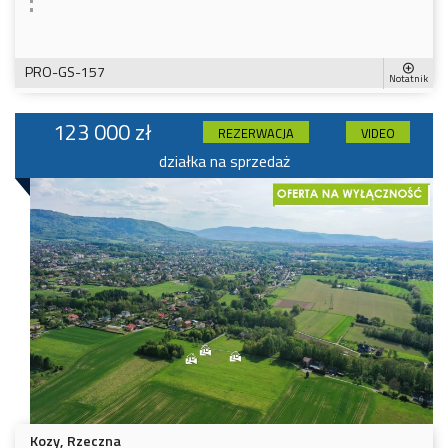
PRO-GS-157
Notatnik
123 000 zł
REZERWACJA
VIDEO
działka na sprzedaż
Kozy, Rzeczna