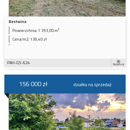
Bestwina
2
Powierzchnia:
1 393,00 m
Cena/m2:
136,40 zł
PAH-GS-624
Notatnik
156 000 zł
działka na sprzedaż