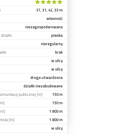
i
37, 31, 42, 33 m
własność
niezagospodarowana
działki
płaska
nieregularny
ałki
brak
w ulicy
w ulicy
droga utwardzona
działki niezabudowane
omunikacji publicznej [m]
150 m
[m]
150 m
[m]
1 800 m
zkola [m]
1 800 m
w ulicy