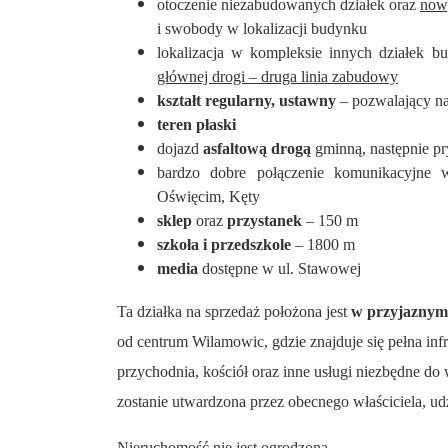
otoczenie niezabudowanych działek oraz
now
i swobody w lokalizacji budynku
lokalizacja w kompleksie innych działek b
głównej drogi – druga linia zabudowy
kształt regularny, ustawny
– pozwalający na
teren płaski
dojazd
asfaltową drogą
gminną, następnie p
bardzo dobre połączenie komunikacyjne w 
Oświęcim, Kęty
sklep
oraz
przystanek
– 150 m
szkoła i przedszkole
– 1800 m
media
dostępne w ul. Stawowej
Ta działka na sprzedaż położona jest
w przyjaznym 
od centrum Wilamowic, gdzie znajduje się pełna infra
przychodnia, kościół oraz inne usługi niezbędne d
zostanie utwardzona przez obecnego właściciela, ud
Nieruchomość nie jest ogrodzona.