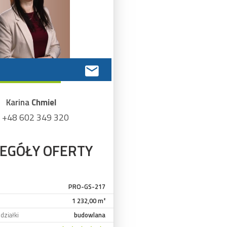
Karina
Chmiel
+48 602 349 320
EGÓŁY OFERTY
PRO-GS-217
1 232,00 m²
działki
budowlana