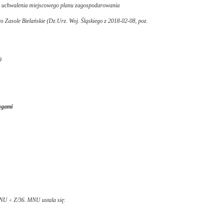
e uchwalenia miejscowego planu zagospodarowania
 Zasole Bielańskie (Dz.Urz. Woj. Śląskiego z 2018-02-08, poz.
9
ugami
MNU ÷ Z/36. MNU ustala się: