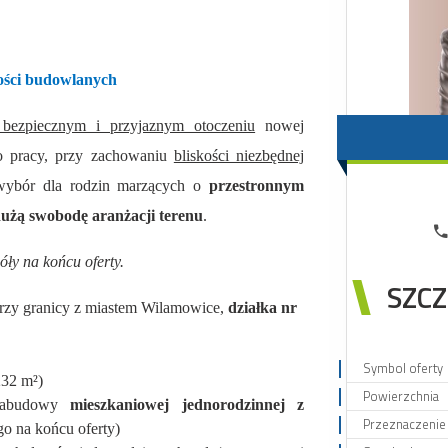
wości budowlanych
bezpiecznym i przyjaznym otoczeniu
nowej
po pracy, przy zachowaniu
bliskości niezbędnej
 wybór dla rodzin marzących o
przestronnym
dużą swobodę aranżacji terenu
.
óły na końcu oferty.
SZCZ
przy granicy z miastem Wilamowice,
działka nr
Symbol oferty
232 m²)
Powierzchnia
zabudowy
mieszkaniowej jednorodzinnej z
Przeznaczenie 
o na końcu oferty)