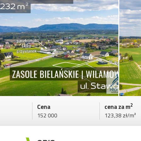
2
Cena
cena za m
152 000
123,38 zł/m²