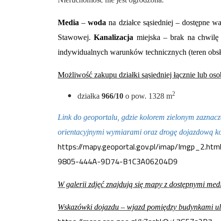
Media
–
woda
na działce sąsiedniej – dostępne 
Stawowej.
Kanalizacja
miejska – brak na chwilę
indywidualnych warunków technicznych (teren obsł
Możliwość zakupu działki sąsiedniej łącznie lub oso
2
działka
966/10
o pow. 1328 m
Link do geoportalu, gdzie kolorem zielonym zaznacz
orientacyjnymi wymiarami oraz drogę dojazdową 
https://mapy.geoportal.gov.pl/imap/Imgp_2.h
9805-444A-9D74-B1C3A06204D9
W galerii zdjęć znajdują się mapy z dostępnymi med
Wskazówki dojazdu – wjazd pomiędzy budynkami ul