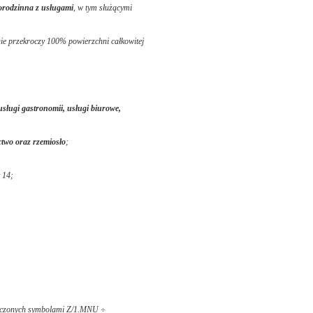
orodzinna z usługami
, w tym służącymi
 nie przekroczy 100% powierzchni całkowitej
usługi gastronomii, usługi biurowe,
ectwo oraz rzemiosło
;
 14;
znaczonych symbolami Z/1.MNU ÷