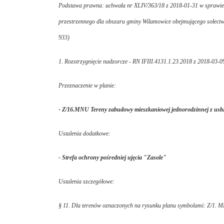
Podstawa prawna: uchwała nr XLIV/363/18 z 2018-01-31 w sprawi
przestrzennego dla obszaru gminy Wilamowice obejmującego sołectwo
933)
1. Rozstrzygnięcie nadzorcze - RN IFIII.4131.1.23.2018 z 2018-03-0
Przeznaczenie w planie:
- Z/16.MNU Tereny zabudowy mieszkaniowej jednorodzinnej z usł
Ustalenia dodatkowe:
- Strefa ochrony pośredniej ujęcia "Zasole"
Ustalenia szczegółowe:
§ 11. Dla terenów oznaczonych na rysunku planu symbolami: Z/1. 