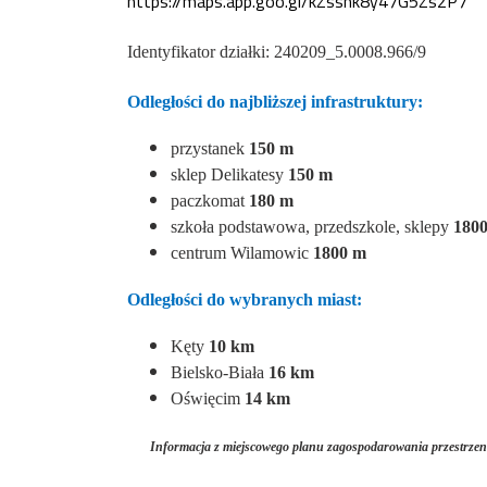
https://maps.app.goo.gl/kZsshk8y47G5Zs2P7
Identyfikator działki: 240209_5.0008.966/9
Odległości do najbliższej infrastruktury:
przystanek
150 m
sklep Delikatesy
150 m
paczkomat
180 m
szkoła podstawowa, przedszkole, sklepy
180
centrum Wilamowic
1800
m
Odległości do wybranych miast:
Kęty
10 km
Bielsko-Biała
16
km
Oświęcim
14 km
Informacja z miejscowego planu zagospodarowania przestrz