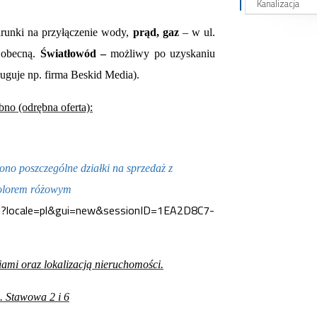
Kanalizacja
warunki na przyłączenie wody,
prąd, gaz
– w ul.
 obecną.
Światłowód –
możliwy po uzyskaniu
uguje np. firma Beskid Media).
bno (odrębna oferta):
ono poszczególne działki na sprzedaż z
kolorem różowym
tml?locale=pl&gui=new&sessionID=1EA2D8C7-
iami oraz lokalizacją nieruchomości.
. Stawowa 2 i 6