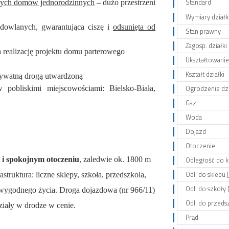
Standard
ych domów jednorodzinnych
– dużo przestrzeni
Wymiary działk
udowlanych, gwarantująca ciszę i
odsunięta od
Stan prawny
Zagosp. działki
 realizację projektu domu parterowego
Ukształtowanie 
Kształt działki
rywatną drogą utwardzoną
Ogrodzenie dzi
pobliskimi miejscowościami: Bielsko-Biała,
Gaz
Woda
Dojazd
Otoczenie
i spokojnym otoczeniu
, zaledwie ok. 1800 m
Odległość do k
Odl. do sklepu 
struktura: liczne sklepy, szkoła, przedszkola,
Odl. do szkoły 
o wygodnego życia. Droga dojazdowa (nr 966/11)
Odl. do przeds
ziały w drodze w cenie.
Prąd