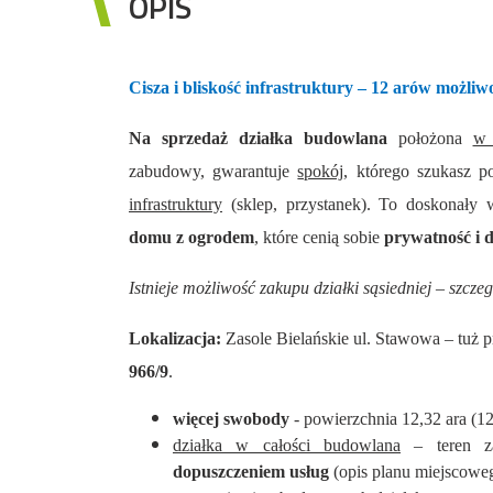
OPIS
Cisza i bliskość infrastruktury – 12 arów możli
Na sprzedaż działka budowlana
położona
w 
zabudowy, gwarantuje
spokój
, którego szukasz 
infrastruktury
(sklep, przystanek). To doskonały
domu z ogrodem
, które cenią sobie
prywatność i 
Istnieje możliwość zakupu działki sąsiedniej – szczeg
Lokalizacja:
Zasole Bielańskie ul. Stawowa – tuż 
966/9
.
więcej swobody
- powierzchnia 12,32 ara (1
działka w całości budowlana
– teren 
dopuszczeniem usług
(opis planu miejscoweg